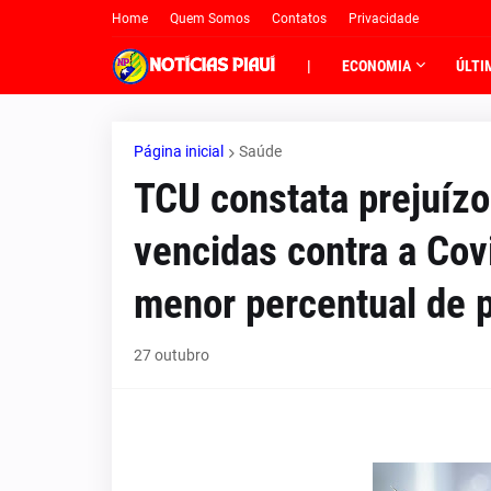
Home
Quem Somos
Contatos
Privacidade
|
ECONOMIA
ÚLTI
Página inicial
Saúde
TCU constata prejuízo
vencidas contra a Cov
menor percentual de 
27 outubro