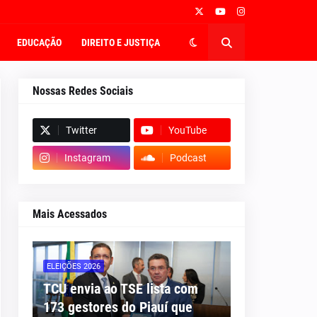
EDUCAÇÃO
DIREITO E JUSTIÇA
Nossas Redes Sociais
Twitter
YouTube
Instagram
Podcast
Mais Acessados
ELEIÇÕES 2026
TCU envia ao TSE lista com
173 gestores do Piauí que