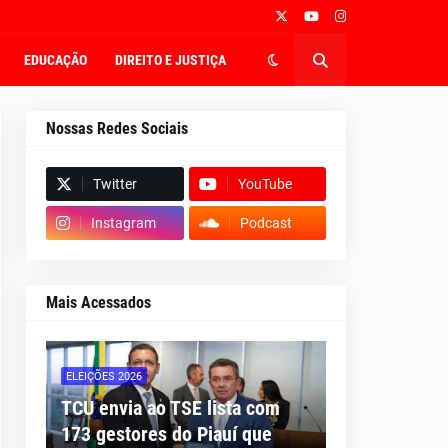
EDUCAÇÃO
DIREITO E JUSTIÇA
Nossas Redes Sociais
Twitter
YouTube
Instagram
Podcast
Mais Acessados
ELEIÇÕES 2026
TCU envia ao TSE lista com
173 gestores do Piauí que