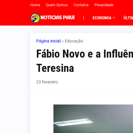
Home
Quem Somos
Contatos
Privacidade
|
ECONOMIA
ÚLTI
Página inicial
Educação
Fábio Novo e a Influê
Teresina
23 fevereiro