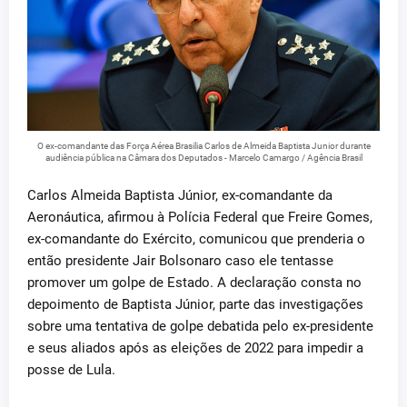
O ex-comandante das Força Aérea Brasilia Carlos de Almeida Baptista Junior durante
audiência pública na Câmara dos Deputados - Marcelo Camargo / Agência Brasil
Carlos Almeida Baptista Júnior, ex-comandante da
Aeronáutica, afirmou à Polícia Federal que Freire Gomes,
ex-comandante do Exército, comunicou que prenderia o
então presidente Jair Bolsonaro caso ele tentasse
promover um golpe de Estado. A declaração consta no
depoimento de Baptista Júnior, parte das investigações
sobre uma tentativa de golpe debatida pelo ex-presidente
e seus aliados após as eleições de 2022 para impedir a
posse de Lula.