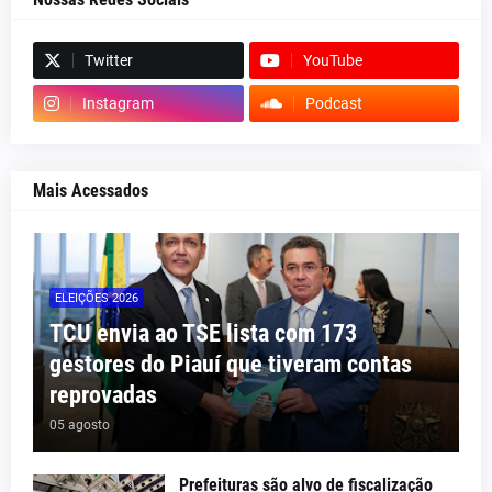
Twitter
YouTube
Instagram
Podcast
Mais Acessados
ELEIÇÕES 2026
TCU envia ao TSE lista com 173
gestores do Piauí que tiveram contas
reprovadas
05 agosto
Prefeituras são alvo de fiscalização