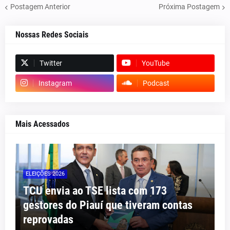
Postagem Anterior
Próxima Postagem
Nossas Redes Sociais
Twitter
YouTube
Instagram
Podcast
Mais Acessados
ELEIÇÕES 2026
TCU envia ao TSE lista com 173
gestores do Piauí que tiveram contas
reprovadas