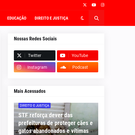
EDUCAÇÃO
DIREITO E JUSTIÇA
Nossas Redes Sociais
Twitter
YouTube
Instagram
Podcast
Mais Acessados
DIREITO E JUSTIÇA
STF reforça dever das
prefeituras de proteger cães e
gatos abandonados e vítimas