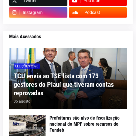
Twitter
YouTube
Instagram
Podcast
Mais Acessados
ELEIÇÕES 2026
TCU envia ao TSE lista com 173
gestores do Piauí que tiveram contas
reprovadas
05 agosto
Prefeituras são alvo de fiscalização
nacional do MPF sobre recursos do
Fundeb