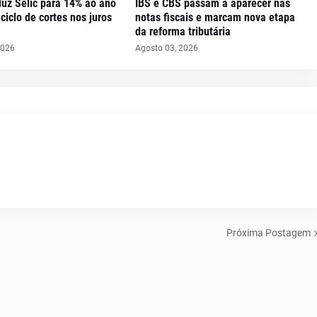
uz Selic para 14% ao ano
IBS e CBS passam a aparecer nas
iclo de cortes nos juros
notas fiscais e marcam nova etapa
da reforma tributária
2026
Agosto 03, 2026
Próxima Postagem