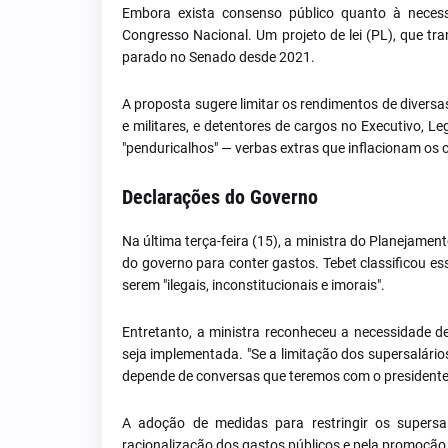
Embora exista consenso público quanto à necessi
Congresso Nacional. Um projeto de lei (PL), que t
parado no Senado desde 2021.
A proposta sugere limitar os rendimentos de diversas
e militares, e detentores de cargos no Executivo, Le
"penduricalhos" — verbas extras que inflacionam os 
Declarações do Governo
Na última terça-feira (15), a ministra do Planejamen
do governo para conter gastos. Tebet classificou e
serem "ilegais, inconstitucionais e imorais".
Entretanto, a ministra reconheceu a necessidade 
seja implementada. "Se a limitação dos supersalári
depende de conversas que teremos com o presidente 
A adoção de medidas para restringir os supersa
racionalização dos gastos públicos e pela promoção 