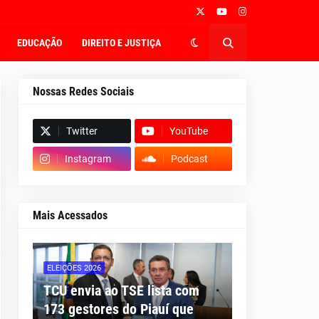
EDUCAÇÃO
DIREITO E JUSTIÇA
Nossas Redes Sociais
Twitter
YouTube
Instagram
Podcast
Mais Acessados
ELEIÇÕES 2026
TCU envia ao TSE lista com
173 gestores do Piauí que