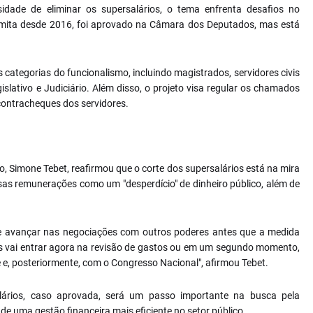
dade de eliminar os supersalários, o tema enfrenta desafios no
ramita desde 2016, foi aprovado na Câmara dos Deputados, mas está
 categorias do funcionalismo, incluindo magistrados, servidores civis
gislativo e Judiciário. Além disso, o projeto visa regular os chamados
contracheques dos servidores.
to, Simone Tebet, reafirmou que o corte dos supersalários está na mira
ssas remunerações como um "desperdício" de dinheiro público, além de
de avançar nas negociações com outros poderes antes que a medida
os vai entrar agora na revisão de gastos ou em um segundo momento,
e, posteriormente, com o Congresso Nacional", afirmou Tebet.
lários, caso aprovada, será um passo importante na busca pela
de uma gestão financeira mais eficiente no setor público.