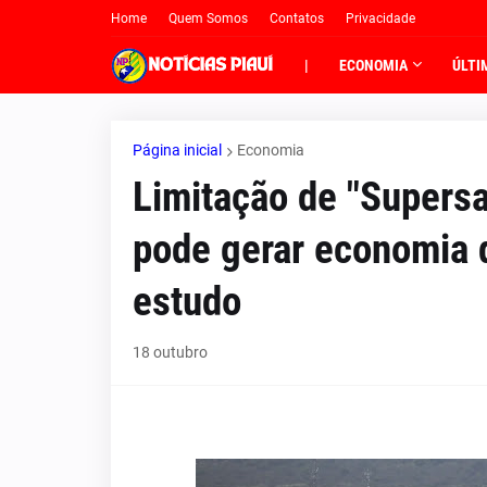
Home
Quem Somos
Contatos
Privacidade
|
ECONOMIA
ÚLTI
Página inicial
Economia
Limitação de "Supersa
pode gerar economia d
estudo
18 outubro