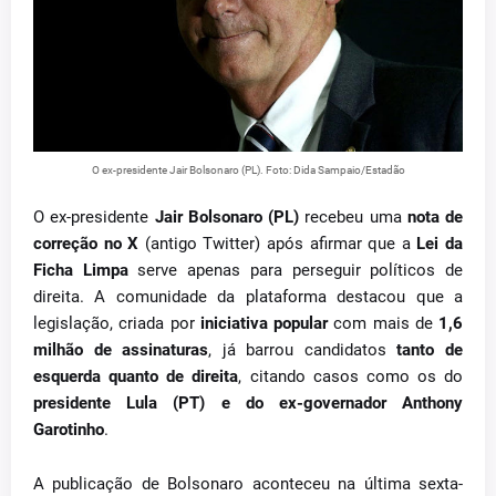
O ex-presidente Jair Bolsonaro (PL). Foto: Dida Sampaio/Estadão
O ex-presidente
Jair Bolsonaro (PL)
recebeu uma
nota de
correção no X
(antigo Twitter) após afirmar que a
Lei da
Ficha Limpa
serve apenas para perseguir políticos de
direita. A comunidade da plataforma destacou que a
legislação, criada por
iniciativa popular
com mais de
1,6
milhão de assinaturas
, já barrou candidatos
tanto de
esquerda quanto de direita
, citando casos como os do
presidente Lula (PT) e do ex-governador Anthony
Garotinho
.
A publicação de Bolsonaro aconteceu na última sexta-