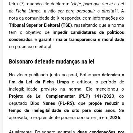
feira (7), quando ele declarou:
"Hoje, para que serve a Lei
da Ficha Limpa, a não ser para perseguir a direita?"
. A
nota da comunidade do X respondeu com informações do
Tribunal Superior Eleitoral (TSE)
, ressaltando que a norma
tem o objetivo de
impedir candidaturas de políticos
condenados
e
garantir maior transparência e moralidade
no processo eleitoral.
Bolsonaro defende mudanças na lei
No vídeo publicado junto ao post, Bolsonaro
defendeu o
fim da Lei da Ficha Limpa
e criticou o período de
inelegibilidade previsto na norma. Ele mencionou o
Projeto de Lei Complementar (PLP) 141/2023
, do
deputado
Bibo Nunes (PL-RS)
, que
propõe reduzir o
tempo de inelegibilidade de oito para dois anos
. Se
aprovado, o ex-presidente poderia concorrer já em
2026
.
Atualmente, Bolsonaro acumula
duas condenações por