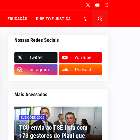
EDUCAÇÃO
DIREITO E JUSTIÇA
Nossas Redes Sociais
Twitter
YouTube
Instagram
Podcast
Mais Acessados
ELEIÇÕES 2026
TCU envia ao TSE lista com
173 gestores do Piauí que