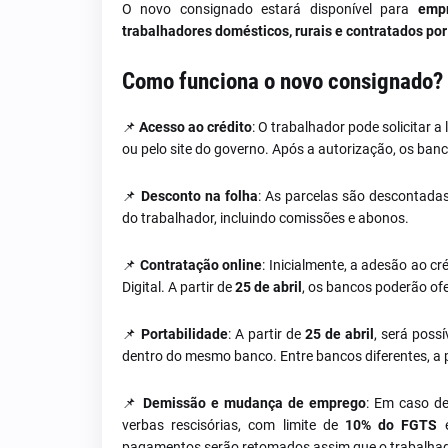
O novo consignado estará disponível para
empr
trabalhadores domésticos, rurais e contratados po
Como funciona o novo consignado?
📌
Acesso ao crédito
: O trabalhador pode solicitar 
ou pelo site do governo. Após a autorização, os banc
📌
Desconto na folha
: As parcelas são descontadas
do trabalhador, incluindo comissões e abonos.
📌
Contratação online
: Inicialmente, a adesão ao cr
Digital. A partir de
25 de abril
, os bancos poderão ofer
📌
Portabilidade
: A partir de
25 de abril
, será poss
dentro do mesmo banco. Entre bancos diferentes, a po
📌
Demissão e mudança de emprego
: Em caso de
verbas rescisórias, com limite de
10% do FGTS
pagamentos serão retomados assim que o trabalhad