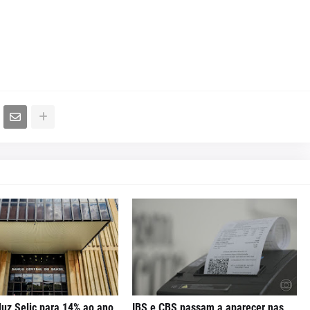
uz Selic para 14% ao ano
IBS e CBS passam a aparecer nas