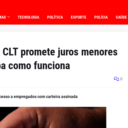
MAS
TECNOLOGIA
POLÍTICA
ESPORTE
POLÍCIA
SAÚDE
 CLT promete juros menores
iba como funciona
0
acesso a empregados com carteira assinada