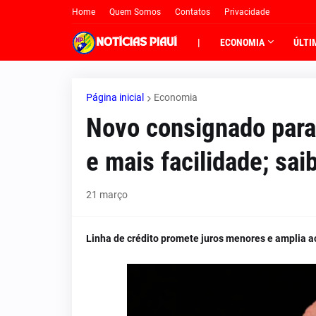
Home
Quem Somos
Contatos
Privacidade
|
ECONOMIA
ÚLTI
Página inicial
Economia
Novo consignado para
e mais facilidade; sa
21 março
Linha de crédito promete juros menores e amplia 