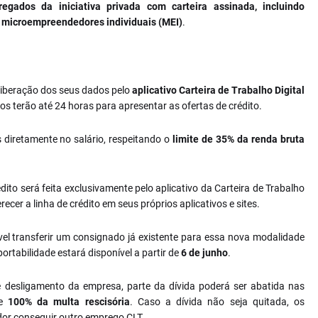
egados da iniciativa privada com carteira assinada, incluindo
r microempreendedores individuais (MEI)
.
a liberação dos seus dados pelo
aplicativo Carteira de Trabalho Digital
os terão até 24 horas para apresentar as ofertas de crédito.
 diretamente no salário, respeitando o
limite de 35% da renda bruta
édito será feita exclusivamente pelo aplicativo da Carteira de Trabalho
ecer a linha de crédito em seus próprios aplicativos e sites.
ível transferir um consignado já existente para essa nova modalidade
rtabilidade estará disponível a partir de
6 de junho
.
 desligamento da empresa, parte da dívida poderá ser abatida nas
e
100% da multa rescisória
. Caso a dívida não seja quitada, os
or conseguir outro emprego CLT.