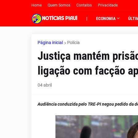
Home
Quem Somos
Contatos
Privacidade
|
ECONOMIA
ÚLTI
Página inicial
Polícia
Justiça mantém prisão
ligação com facção ap
04 abril
Audiência conduzida pelo TRE-PI negou pedido da de