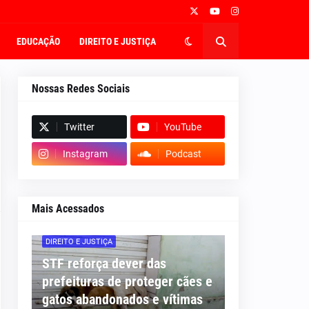
EDUCAÇÃO
DIREITO E JUSTIÇA
Nossas Redes Sociais
Twitter
YouTube
Instagram
Podcast
Mais Acessados
DIREITO E JUSTIÇA
STF reforça dever das
prefeituras de proteger cães e
gatos abandonados e vítimas