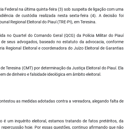
ia Federal na última quinta-feira (3) sob suspeita de ligação com uma
iência de custódia realizada nesta sexta-feira (4). A decisão foi
bunal Regional Eleitoral do Piauí (TRE-PI), em Teresina.
tida no Quartel do Comando Geral (QCG) da Polícia Militar do Piauí
do de seus advogados, baseado no estatuto da advocacia, conforme
ria Regional Eleitoral e coordenadora do Juízo Eleitoral de Garantias
e Teresina (CMT) por determinação da Justiça Eleitoral do Piauí. Ela
em de dinheiro e falsidade ideológica em âmbito eleitoral.
contestou as medidas adotadas contra a vereadora, alegando falta de
 é um inquérito eleitoral, estamos tratando de fatos pretéritos, da
 repercussão hoje. Por essas questões, continuo afirmando que não