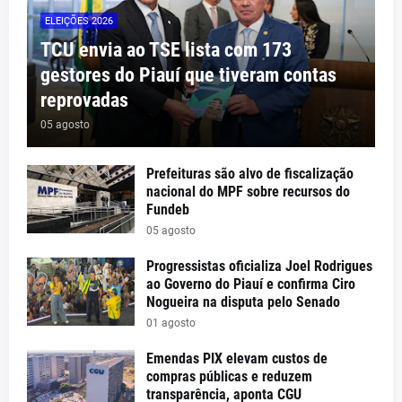
ELEIÇÕES 2026
TCU envia ao TSE lista com 173
gestores do Piauí que tiveram contas
reprovadas
05 agosto
Prefeituras são alvo de fiscalização
nacional do MPF sobre recursos do
Fundeb
05 agosto
Progressistas oficializa Joel Rodrigues
ao Governo do Piauí e confirma Ciro
Nogueira na disputa pelo Senado
01 agosto
Emendas PIX elevam custos de
compras públicas e reduzem
transparência, aponta CGU