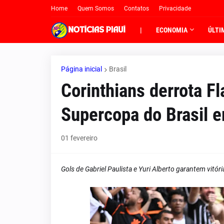
Home
Quem Somos
Contatos
Privacidade
|
ECONOMIA
ÚLTI
Página inicial
Brasil
Corinthians derrota F
Supercopa do Brasil e
01 fevereiro
Gols de Gabriel Paulista e Yuri Alberto garantem vitór