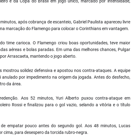
eiro e da Copa do Brasil em jogo único, marcado por intensidade,
 minutos, após cobrança de escanteio, Gabriel Paulista apareceu livre
ha na marcação do Flamengo para colocar o Corinthians em vantagem.
 do time carioca. O Flamengo criou boas oportunidades, teve maior
gadas aéreas e bolas paradas. Em uma das melhores chances, Pulgar
 por Arrascaeta, mantendo o jogo aberto.
mostrou solidez defensiva e apostou nos contra-ataques. A equipe
 anulado por impedimento na origem da jogada. Antes do desfecho,
tro da área.
 redenção. Aos 52 minutos, Yuri Alberto puxou contra-ataque em
eiro Rossi e finalizou para o gol vazio, selando a vitória e o título
 de empatar pouco antes do segundo gol. Aos 48 minutos, Lucas
or cima, para desespero da torcida rubro-negra.