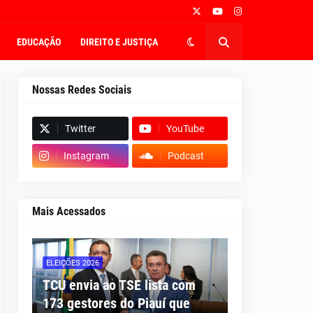
EDUCAÇÃO
DIREITO E JUSTIÇA
Nossas Redes Sociais
Twitter
YouTube
Instagram
Podcast
Mais Acessados
ELEIÇÕES 2026
TCU envia ao TSE lista com
173 gestores do Piauí que