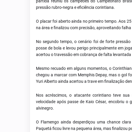
partida reuniu os campeões do Campeonato Brasil
pressão rubro-negra e eficiência corintiana.
O placar foi aberto ainda no primeiro tempo. Aos 25
na área e finalizou com precisão, aproveitando fal
No segundo tempo, o cenário foi de forte pressão
posse de bola e levou perigo principalmente em jo
acertou o travessão em cobrança de falta levantada
Mesmo recuado em alguns momentos, o Corinthians 
chegou a marcar com Memphis Depay, mas o gol foi
Yuri Alberto ainda acertou a trave em finalização den
Nos acréscimos, o atacante corintiano teve sua
velocidade após passe de Kaio César, encobriu o gol
alvinegro.
O Flamengo ainda desperdiçou uma chance clara
Paquetá ficou livre na pequena área, mas finalizou p