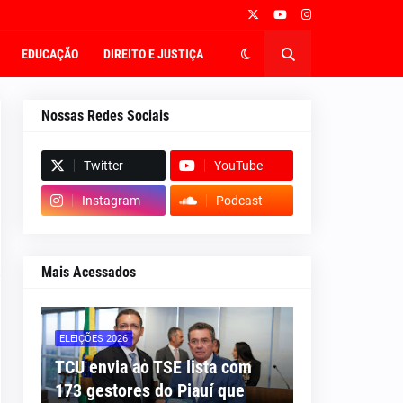
EDUCAÇÃO
DIREITO E JUSTIÇA
Nossas Redes Sociais
Twitter
YouTube
Instagram
Podcast
Mais Acessados
ELEIÇÕES 2026
TCU envia ao TSE lista com
173 gestores do Piauí que