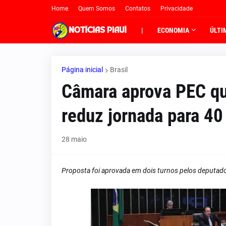
Home
Quem Somos
Contatos
Privacidade
|
ECONOMIA
ÚLTI
Página inicial
Brasil
Câmara aprova PEC qu
reduz jornada para 4
28 maio
Proposta foi aprovada em dois turnos pelos deputado