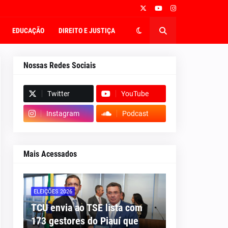
EDUCAÇÃO
DIREITO E JUSTIÇA
Nossas Redes Sociais
Twitter
YouTube
Instagram
Podcast
Mais Acessados
ELEIÇÕES 2026
TCU envia ao TSE lista com
173 gestores do Piauí que