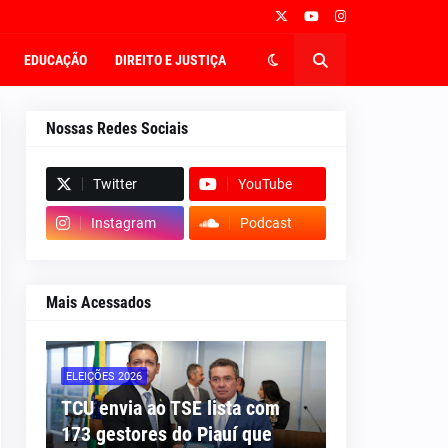
EDUCAÇÃO
DIREITO E JUSTIÇA
Nossas Redes Sociais
Twitter
YouTube
Instagram
Podcast
Mais Acessados
ELEIÇÕES 2026
TCU envia ao TSE lista com
173 gestores do Piauí que