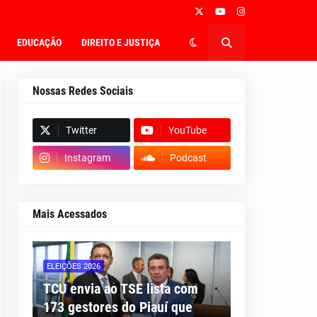
EDUCAÇÃO
DIREITO E JUSTIÇA
Nossas Redes Sociais
Twitter
YouTube
Instagram
Podcast
Mais Acessados
ELEIÇÕES 2026
TCU envia ao TSE lista com
173 gestores do Piauí que