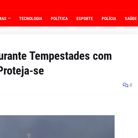
MAS
TECNOLOGIA
POLÍTICA
ESPORTE
POLÍCIA
SAÚDE
Durante Tempestades com
Proteja-se
0