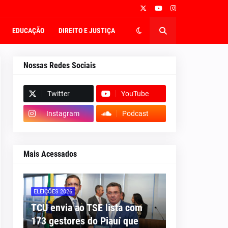
EDUCAÇÃO
DIREITO E JUSTIÇA
Nossas Redes Sociais
Twitter
YouTube
Instagram
Podcast
Mais Acessados
ELEIÇÕES 2026
TCU envia ao TSE lista com
173 gestores do Piauí que