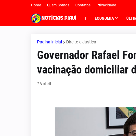
Home
Quem Somos
Contatos
Privacidade
|
ECONOMIA
ÚLTI
Página inicial
Direito e Justiça
Governador Rafael Fon
vacinação domiciliar 
26 abril