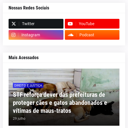
Nossas Redes Sociais
Twitter
YouTube
Instagram
Podcast
Mais Acessados
DIREITO E JUSTIÇA
STF reforça dever das prefeituras de
proteger cães e gatos abandonados e
vítimas de maus-tratos
29 julho