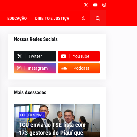
EDUCAÇÃO
DIREITO E JUSTIÇA
Nossas Redes Sociais
Twitter
YouTube
Instagram
Podcast
Mais Acessados
ELEIÇÕES 2026
TCU envia ao TSE lista com
173 gestores do Piauí que