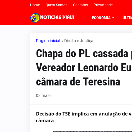
Home
Quem Somos
Contatos
Privacidade
|
ECONOMIA
ÚLTI
Página inicial
Direito e Justiça
Chapa do PL cassada p
Vereador Leonardo Eu
câmara de Teresina
03 maio
Decisão do TSE implica em anulação de v
câmara