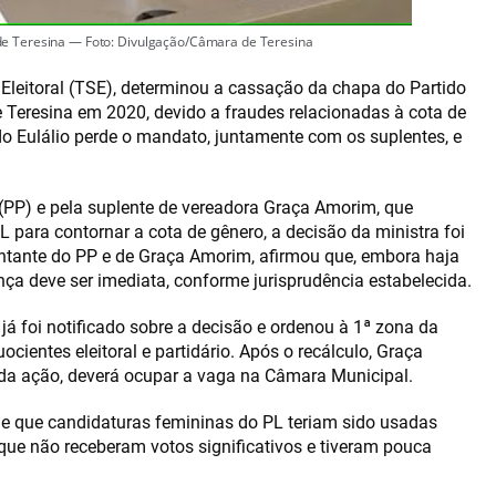
 de Teresina — Foto: Divulgação/Câmara de Teresina
or Eleitoral (TSE), determinou a cassação da chapa do Partido
e Teresina em 2020, devido a fraudes relacionadas à cota de
o Eulálio perde o mandato, juntamente com os suplentes, e
(PP) e pela suplente de vereadora Graça Amorim, que
L para contornar a cota de gênero, a decisão da ministra foi
entante do PP e de Graça Amorim, afirmou que, embora haja
nça deve ser imediata, conforme jurisprudência estabelecida.
) já foi notificado sobre a decisão e ordenou à 1ª zona da
uocientes eleitoral e partidário. Após o recálculo, Graça
 da ação, deverá ocupar a vaga na Câmara Municipal.
de que candidaturas femininas do PL teriam sido usadas
que não receberam votos significativos e tiveram pouca