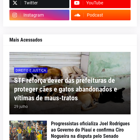
Twitter
YouTube
Instagram
Podcast
Mais Acessados
DIREITO E JUSTIÇA
STF reforça dever das prefeituras de
proteger cães e gatos abandonados e
vítimas de maus-tratos
29 julho
Progressistas oficializa Joel Rodrigues
ao Governo do Piauí e confirma Ciro
Nogueira na disputa pelo Senado