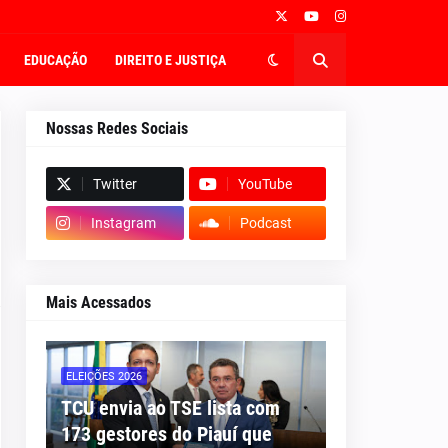
EDUCAÇÃO
DIREITO E JUSTIÇA
Nossas Redes Sociais
Twitter
YouTube
Instagram
Podcast
Mais Acessados
ELEIÇÕES 2026
TCU envia ao TSE lista com
173 gestores do Piauí que