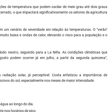
iações de temperatura que podem oscilar de meio grau até dois graus
rrado, o que impactará significativamente os setores de agricultura
em um cenário de severidade em relação às temperaturas. O "verão"
muito baixa e ondas de calor, elevando o risco para a população e o
odo neutro, seguindo para a La Niña. As condições climáticas que
sto podem ocorrer já em julho, a partir da segunda quinzena",
adiação solar, já perceptível. Costa enfatizou a importância de
nocivos do sol, especialmente nos meses de maior intensidade.
água ao longo do dia.
te nos horários de pico.