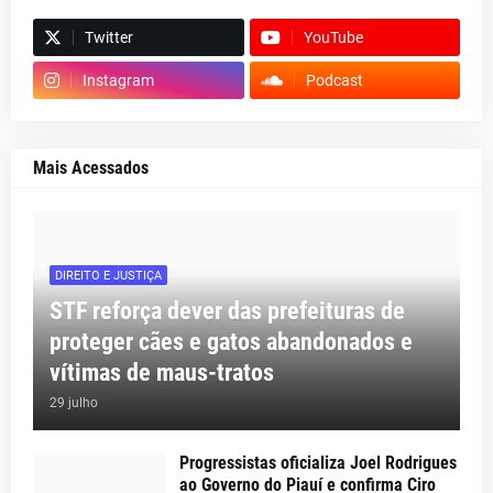
Twitter
YouTube
Instagram
Podcast
Mais Acessados
DIREITO E JUSTIÇA
STF reforça dever das prefeituras de
proteger cães e gatos abandonados e
vítimas de maus-tratos
29 julho
Progressistas oficializa Joel Rodrigues
ao Governo do Piauí e confirma Ciro