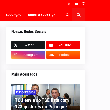
EDUCAÇÃO
DIREITO E JUSTIÇA
Nossas Redes Sociais
Twitter
YouTube
Instagram
Podcast
Mais Acessados
ELEIÇÕES 2026
TCU envia ao TSE lista com
173 gestores do Piauí que