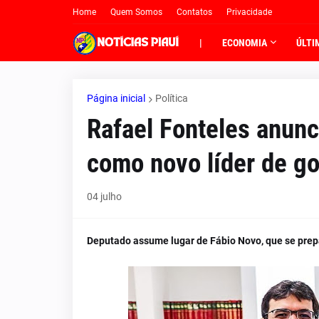
Home
Quem Somos
Contatos
Privacidade
|
ECONOMIA
ÚLTI
Página inicial
Política
Rafael Fonteles anunc
como novo líder de go
04 julho
Deputado assume lugar de Fábio Novo, que se prepa