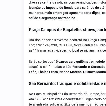
diversas centrais sindicais com reivindicações hist
isenção do Imposto de Renda para salários de até 
mulheres
,
mais empregos
,
aposentadoria digna
,
co
saúde e segurança no trabalho
.
Praça Campos de Bagatelle: shows, sorte
Um dos principais eventos ocorrerá na Praça Campo
Força Sindical, CSB, CTB, UGT, Nova Central e Públic
às 11h, mas as atividades no local se iniciam mais c
Serão sorteados
10 carros zero quilômetro modelo
atrações confirmadas estão
Fernando e Sorocaba
Leão
,
Thales Lessa
,
Nando Moreno
,
Gustavo Moura
São Bernardo: tradição e solidariedade
No Paço Municipal de São Bernardo do Campo, berço
ABC: 100 anos de lutas e conquistas”
. Organizado pe
terá entrada solidária: 2kg de alimentos não pe