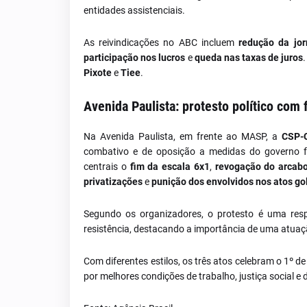
entidades assistenciais.
As reivindicações no ABC incluem
redução da jor
participação nos lucros
e
queda nas taxas de juros
Pixote
e
Tiee
.
Avenida Paulista: protesto político com 
Na Avenida Paulista, em frente ao MASP, a
CSP-
combativo e de oposição a medidas do governo f
centrais o
fim da escala 6x1
,
revogação do arcabo
privatizações
e
punição dos envolvidos nos atos gol
Segundo os organizadores, o protesto é uma res
resistência, destacando a importância de uma atuaç
Com diferentes estilos, os três atos celebram o 1º d
por melhores condições de trabalho, justiça social e