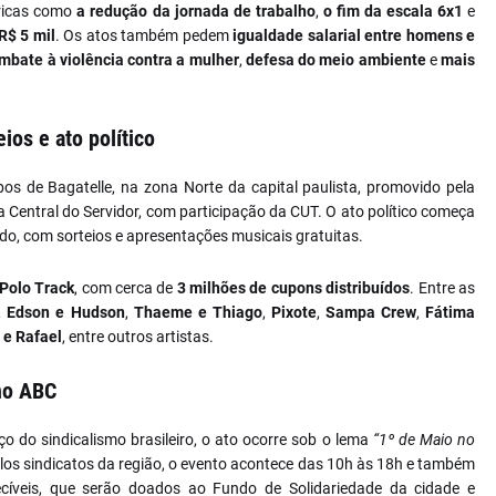
óricas como
a redução da jornada de trabalho
,
o fim da escala 6x1
e
R$ 5 mil
. Os atos também pedem
igualdade salarial entre homens e
mbate à violência contra a mulher
,
defesa do meio ambiente
e
mais
ios e ato político
s de Bagatelle, na zona Norte da capital paulista, promovido pela
a Central do Servidor, com participação da CUT. O ato político começa
edo, com sorteios e apresentações musicais gratuitas.
 Polo Track
, com cerca de
3 milhões de cupons distribuídos
. Entre as
,
Edson e Hudson
,
Thaeme e Thiago
,
Pixote
,
Sampa Crew
,
Fátima
 e Rafael
, entre outros artistas.
 no ABC
 do sindicalismo brasileiro, o ato ocorre sob o lema
“1º de Maio no
los sindicatos da região, o evento acontece das 10h às 18h e também
recíveis, que serão doados ao Fundo de Solidariedade da cidade e