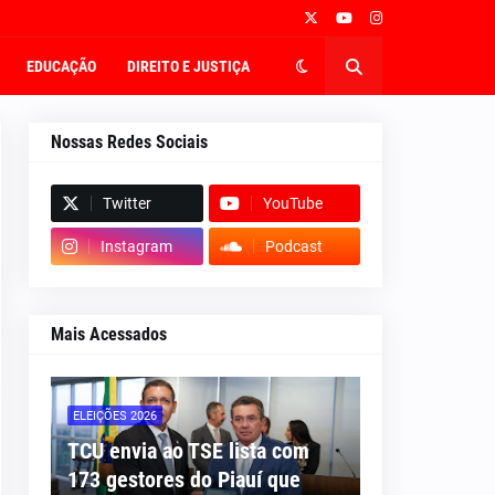
EDUCAÇÃO
DIREITO E JUSTIÇA
Nossas Redes Sociais
Twitter
YouTube
Instagram
Podcast
Mais Acessados
ELEIÇÕES 2026
TCU envia ao TSE lista com
173 gestores do Piauí que