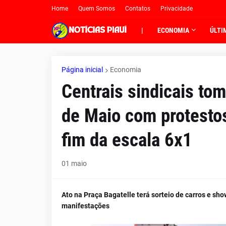
Home
Quem Somos
Contatos
Privacidade
|
ECONOMIA
ÚLTI
Página inicial
Economia
Centrais sindicais to
de Maio com protestos
fim da escala 6x1
01 maio
Ato na Praça Bagatelle terá sorteio de carros e s
manifestações