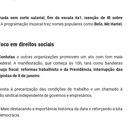
nada sem corte salarial
,
fim da escala 6x1
,
isenção de IR sobre
. A programação musical traz nomes populares como
Belo
,
Mc Hariel
,
foco em direitos sociais
Conlutas
e outras organizações promovem um ato com tom mais
ederal. A manifestação, que começa às 10h, terá como bandeiras
uço fiscal
,
reformas trabalhista e da Previdência
,
interrupção das
pistas de 8 de janeiro
.
posta à precarização das condições de trabalho e um chamado à
ão sindical independente de governos e empresários.
e Maio destacando a importância histórica da data e reforçando a luta
 democracia.