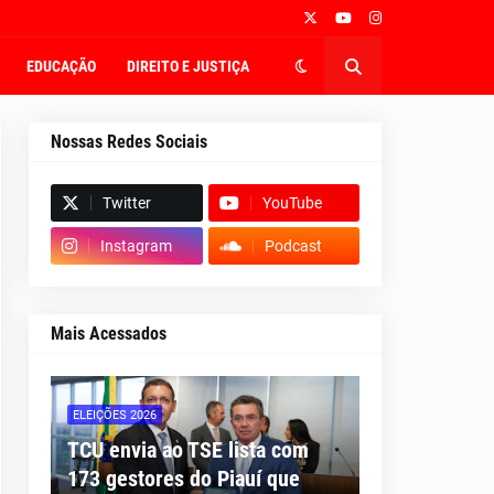
EDUCAÇÃO
DIREITO E JUSTIÇA
Nossas Redes Sociais
Twitter
YouTube
Instagram
Podcast
Mais Acessados
ELEIÇÕES 2026
TCU envia ao TSE lista com
173 gestores do Piauí que