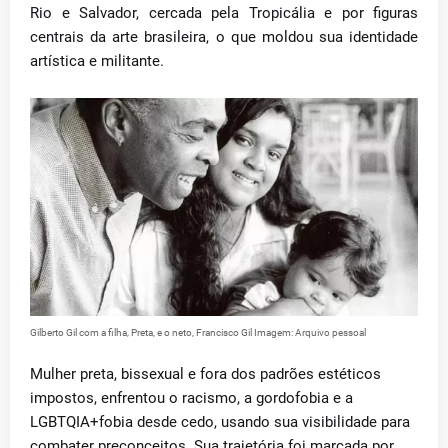
Rio e Salvador, cercada pela Tropicália e por figuras
centrais da arte brasileira, o que moldou sua identidade
artística e militante.
Gilberto Gil com a filha, Preta, e o neto, Francisco Gil Imagem: Arquivo pessoal
Mulher preta, bissexual e fora dos padrões estéticos
impostos, enfrentou o racismo, a gordofobia e a
LGBTQIA+fobia desde cedo, usando sua visibilidade para
combater preconceitos. Sua trajetória foi marcada por