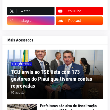
Twitter
YouTube
Instagram
Podcast
Mais Acessados
ELEIÇÕES 2026
TCU envia ao TSE lista com 173
gestores do Piauí que tiveram contas
reprovadas
05 agosto
Prefeituras são alvo de fiscalização