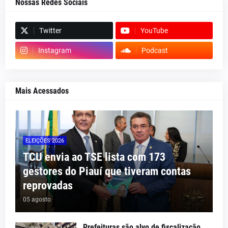
Nossas Redes Sociais
Twitter
YouTube
Instagram
Podcast
Mais Acessados
ELEIÇÕES 2026
TCU envia ao TSE lista com 173
gestores do Piauí que tiveram contas
reprovadas
05 agosto
Prefeituras são alvo de fiscalização