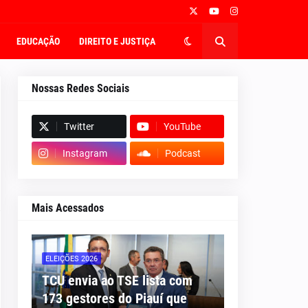
EDUCAÇÃO
DIREITO E JUSTIÇA
Nossas Redes Sociais
Twitter
YouTube
Instagram
Podcast
Mais Acessados
ELEIÇÕES 2026
TCU envia ao TSE lista com
173 gestores do Piauí que