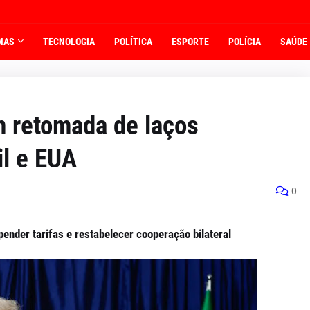
MAS
TECNOLOGIA
POLÍTICA
ESPORTE
POLÍCIA
SAÚDE
m retomada de laços
il e EUA
0
ender tarifas e restabelecer cooperação bilateral