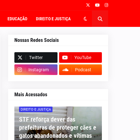
EDUCAÇÃO
DIREITO E JUSTIÇA
Nossas Redes Sociais
Twitter
YouTube
Instagram
Podcast
Mais Acessados
DIREITO E JUSTIÇA
STF reforça dever das
prefeituras de proteger cães e
gatos abandonados e vítimas