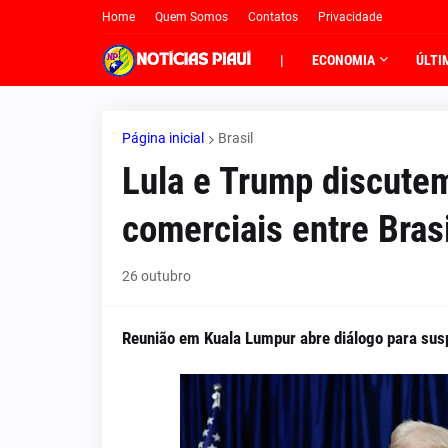
Home
Quem Somos
Contatos
Privacidade
|
ECONOMIA
ÚLTI
Página inicial
Brasil
Lula e Trump discute
comerciais entre Bras
26 outubro
Reunião em Kuala Lumpur abre diálogo para susp