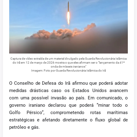
Captura de vídeo extraída de um material divulgado pela Guarda Revolucionária Islâmica
do Irã em 12 de março de 2026 mostra o que eles afirmam ser o "lançamento da 41ª
onda de mísseis iranianos"
Imagem: Foto por Guarda Revolucionária Islâmica do Irã
O Conselho de Defesa do Irã afirmou que poderá adotar
medidas drásticas caso os Estados Unidos avancem
com uma possível invasão ao país. Em comunicado, o
governo iraniano declarou que poderá “minar todo o
Golfo Pérsico”, comprometendo rotas marítimas
estratégicas e afetando diretamente o fluxo global de
petróleo e gás.