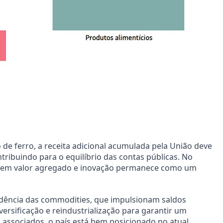
o de ferro, a receita adicional acumulada pela União deve
ntribuindo para o equilíbrio das contas públicas. No
s em valor agregado e inovação permanece como um
ndência das commodities, que impulsionam saldos
versificação e reindustrialização para garantir um
 associados, o país está bem posicionado no atual