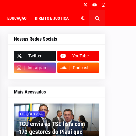
EDUCAÇÃO
DIREITO E JUSTIÇA
Nossas Redes Sociais
Twitter
YouTube
Instagram
Podcast
Mais Acessados
ELEIÇÕES 2026
TCU envia ao TSE lista com
173 gestores do Piauí que