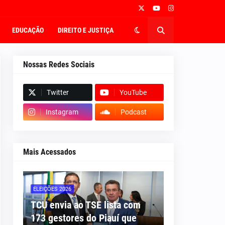
EDUCAÇÃO
DIREITO E JUSTIÇA
Nossas Redes Sociais
Twitter
YouTube
Instagram
Podcast
Mais Acessados
ELEIÇÕES 2026
TCU envia ao TSE lista com
173 gestores do Piauí que