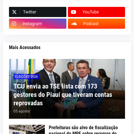
Twitter
YouTube
Instagram
Podcast
Mais Acessados
ELEIÇÕES 2026
TCU envia ao TSE lista com 173
gestores do Piauí que tiveram contas
reprovadas
05 agosto
Prefeituras são alvo de fiscalização
nacional do MPF sobre recursos do