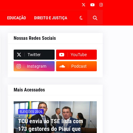
EDUCAÇÃO
DIREITO E JUSTIÇA
Nossas Redes Sociais
Twitter
YouTube
Instagram
Podcast
Mais Acessados
ELEIÇÕES 2026
TCU envia ao TSE lista com
173 gestores do Piauí que