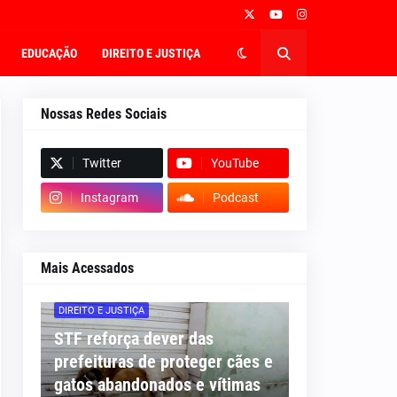
EDUCAÇÃO
DIREITO E JUSTIÇA
Nossas Redes Sociais
Twitter
YouTube
Instagram
Podcast
Mais Acessados
DIREITO E JUSTIÇA
STF reforça dever das
prefeituras de proteger cães e
gatos abandonados e vítimas