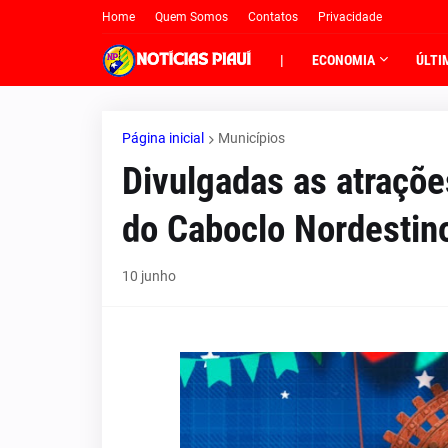
Home
Quem Somos
Contatos
Privacidade
|
ECONOMIA
ÚLTI
Página inicial
Municípios
Divulgadas as atraçõe
do Caboclo Nordestin
10 junho