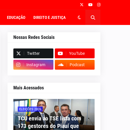
EDUCAÇÃO
DIREITO E JUSTIÇA
Nossas Redes Sociais
Twitter
YouTube
Instagram
Podcast
Mais Acessados
ELEIÇÕES 2026
TCU envia ao TSE lista com
173 gestores do Piauí que