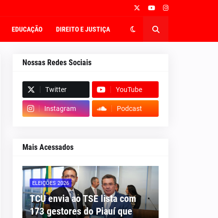
EDUCAÇÃO
DIREITO E JUSTIÇA
Nossas Redes Sociais
Twitter
YouTube
Instagram
Podcast
Mais Acessados
ELEIÇÕES 2026
TCU envia ao TSE lista com
173 gestores do Piauí que