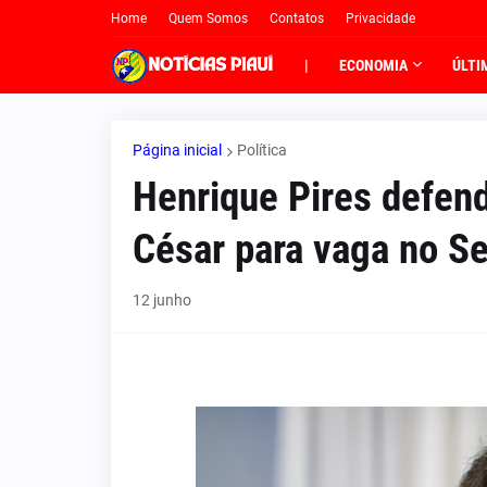
Home
Quem Somos
Contatos
Privacidade
|
ECONOMIA
ÚLTI
Página inicial
Política
Henrique Pires defen
César para vaga no S
12 junho