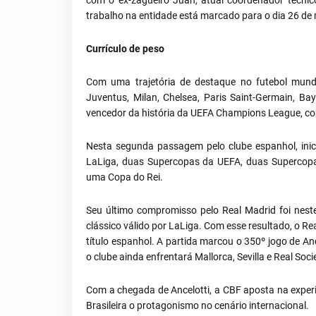
com o ex-zagueiro Juan, atual coordenador técnico 
trabalho na entidade está marcado para o dia 26 de
Currículo de peso
Com uma trajetória de destaque no futebol mundia
Juventus, Milan, Chelsea, Paris Saint-Germain, Ba
vencedor da história da UEFA Champions League, com c
Nesta segunda passagem pelo clube espanhol, ini
LaLiga, duas Supercopas da UEFA, duas Supercopa
uma Copa do Rei.
Seu último compromisso pelo Real Madrid foi nest
clássico válido por LaLiga. Com esse resultado, o Rea
título espanhol. A partida marcou o 350º jogo de A
o clube ainda enfrentará Mallorca, Sevilla e Real Soc
Com a chegada de Ancelotti, a CBF aposta na experiê
Brasileira o protagonismo no cenário internacional.