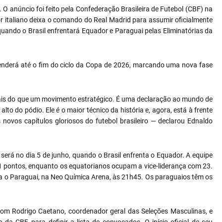
a. O anúncio foi feito pela Confederação Brasileira de Futebol (CBF) na
r italiano deixa o comando do Real Madrid para assumir oficialmente
quando o Brasil enfrentará Equador e Paraguai pelas Eliminatórias da
tenderá até o fim do ciclo da Copa de 2026, marcando uma nova fase
mais do que um movimento estratégico. É uma declaração ao mundo de
to do pódio. Ele é o maior técnico da história e, agora, está à frente
novos capítulos gloriosos do futebol brasileiro — declarou Ednaldo
será no dia 5 de junho, quando o Brasil enfrenta o Equador. A equipe
21 pontos, enquanto os equatorianos ocupam a vice-liderança com 23.
tra o Paraguai, na Neo Química Arena, às 21h45. Os paraguaios têm os
á com Rodrigo Caetano, coordenador geral das Seleções Masculinas, e