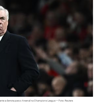
urante a derrota para o Arsenal na Champions League — Foto: Reuters