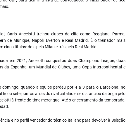
da CBF, para definir a lista de convocados. O início oficial de seu
 maio.
l, Carlo Ancelotti treinou clubes de elite como Reggiana, Parma,
yern de Munique, Napoli, Everton e Real Madrid. É o treinador mais
inco títulos: dois pelo Milan e três pelo Real Madrid.
ciada em 2021, Ancelotti conquistou duas Champions League, duas
s da Espanha, um Mundial de Clubes, uma Copa Intercontinental e
e domingo, quando a equipe perdeu por 4 a 3 para o Barcelona, no
l ficou sete pontos atrás do rival catalão e se distanciou da briga pelo
ncelotti à frente do time merengue. Até o encerramento da temporada,
iedad.
ncia e no perfil vencedor do técnico italiano para devolver à Seleção