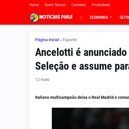
Home
Quem Somos
Contatos
Privacidade
|
ECONOMIA
ÚLTI
Página inicial
Esporte
Ancelotti é anunciado
Seleção e assume para
12 maio
Italiano multicampeão deixa o Real Madrid e coman