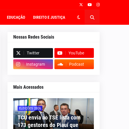
EDUCAÇÃO
DIREITO E JUSTIÇA
Nossas Redes Sociais
Twitter
YouTube
Instagram
Podcast
Mais Acessados
ELEIÇÕES 2026
TCU envia ao TSE lista com
173 gestores do Piauí que