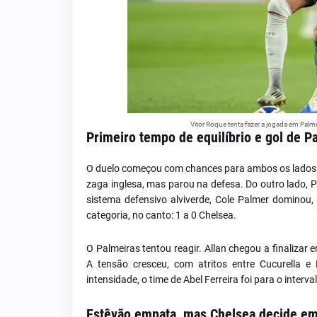
Vitor Roque tenta fazer a jogada em Pal
Primeiro tempo de equilíbrio e gol de P
O duelo começou com chances para ambos os lados. V
zaga inglesa, mas parou na defesa. Do outro lado, 
sistema defensivo alviverde, Cole Palmer dominou
categoria, no canto: 1 a 0 Chelsea.
O Palmeiras tentou reagir. Allan chegou a finaliza
A tensão cresceu, com atritos entre Cucurella e
intensidade, o time de Abel Ferreira foi para o inter
Estêvão empata, mas Chelsea decide em