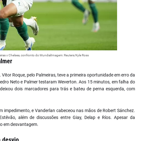
meiras x Chelsea, confronto do MundialImagem: Reuters/Kyle Ross
almer
itor Roque, pelo Palmeiras, teve a primeira oportunidade em erro da
Pedro Neto e Palmer testaram Weverton. Aos 15 minutos, em falha do
, deixou dois marcadores para trás e bateu de perna esquerda, com
r em impedimento, e Vanderlan cabeceou nas mãos de Robert Sánchez.
 Estêvão, além de discussões entre Giay, Delap e Ríos. Apesar da
valo em desvantagem.
 desvio