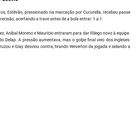
os, Estêvão, pressionado na marcação por Cucurella, recebeu passe
recisão, acertando a trave antes de a bola entrar: 1 a 1.
ez, Aníbal Moreno e Maurício entraram para dar fôlego novo à equipe.
do Delap. A pressão aumentava, mas o golpe final veio dos ingleses:
ruzou e Giay desviou contra, tirando Weverton da jogada e selando a