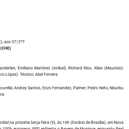
), aos 37'/2ºT
 (CHE)
derlan; Emiliano Martínez (Aníbal), Richard Ríos, Allan (Maurício);
co López). Técnico: Abel Ferreira
ucurella; Andrey Santos, Enzo Fernández, Palmer; Pedro Neto, Nkunku
sca
ial na próxima terça-feira (9), às 16h (horário de Brasília), em Nova
os 100% europeus: PSG enfrenta o Bayern de Munique, enquanto Real