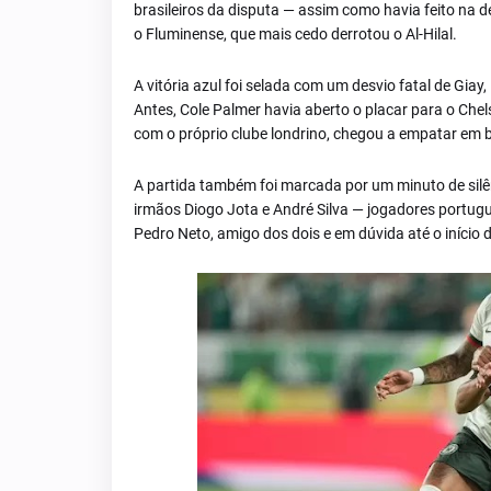
brasileiros da disputa — assim como havia feito na 
o Fluminense, que mais cedo derrotou o Al-Hilal.
A vitória azul foi selada com um desvio fatal de Giay
Antes, Cole Palmer havia aberto o placar para o Chel
com o próprio clube londrino, chegou a empatar em 
A partida também foi marcada por um minuto de silên
irmãos Diogo Jota e André Silva — jogadores portug
Pedro Neto, amigo dos dois e em dúvida até o iníc