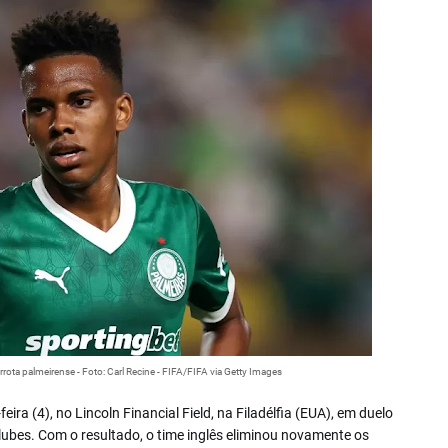
ota palmeirense - Foto: Carl Recine - FIFA/FIFA via Getty Images
ira (4), no Lincoln Financial Field, na Filadélfia (EUA), em duelo
lubes. Com o resultado, o time inglês eliminou novamente os