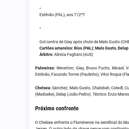
Estêvão (PAL), aos 7'/2ºT
Gol contra de Giay após chute de Malo Gusto (CHE
Cartões amarelos:
Ríos (PAL); Malo Gusto, Delap
Árbitro:
Alireza Faghani (AUS)
Palmeiras:
Weverton; Giay, Bruno Fuchs, Micael, Van
Estêvão, Facundo Torres (Paulinho), Vitor Roque (Fla
Chelsea:
Sánchez; Malo Gusto, Chalobah, Colwill, C
(Madueke), Delap (João Pedro). Técnico: Enzo Mare
Próximo confronto
O Chelsea enfrenta o Fluminense na semifinal do Mund
Jersey. O outro lado da chave segue com confront