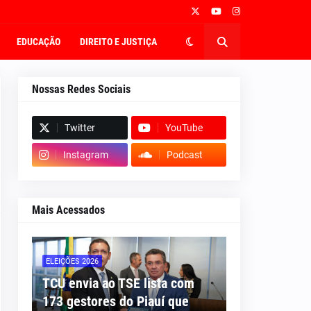
EDUCAÇÃO
DIREITO E JUSTIÇA
Nossas Redes Sociais
Twitter
YouTube
Instagram
Podcast
Mais Acessados
ELEIÇÕES 2026
TCU envia ao TSE lista com
173 gestores do Piauí que