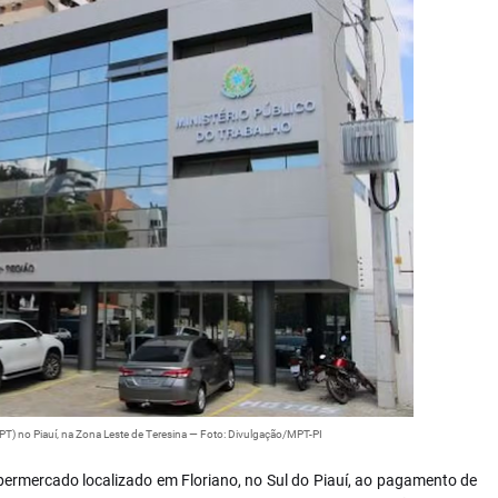
PT) no Piauí, na Zona Leste de Teresina — Foto: Divulgação/MPT-PI
ermercado localizado em Floriano, no Sul do Piauí, ao pagamento de