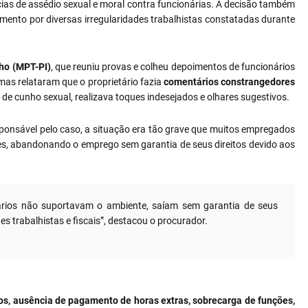
ias de assédio sexual e moral contra funcionárias. A decisão também
imento por diversas irregularidades trabalhistas constatadas durante
lho (MPT-PI)
, que reuniu provas e colheu depoimentos de funcionários
mas relataram que o proprietário fazia
comentários constrangedores
s de cunho sexual, realizava toques indesejados e olhares sugestivos.
sponsável pelo caso, a situação era tão grave que muitos empregados
s, abandonando o emprego sem garantia de seus direitos devido aos
rios não suportavam o ambiente, saíam sem garantia de seus
des trabalhistas e fiscais”, destacou o procurador.
os, ausência de pagamento de horas extras, sobrecarga de funções,