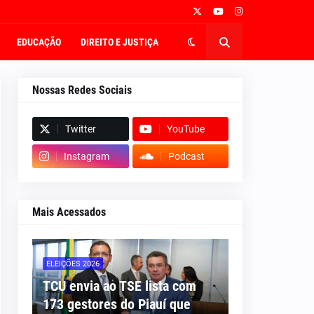
EDUCAÇÃO
DIREITO E JUSTIÇA
Nossas Redes Sociais
Twitter
YouTube
Instagram
Podcast
Mais Acessados
ELEIÇÕES 2026
TCU envia ao TSE lista com
173 gestores do Piauí que