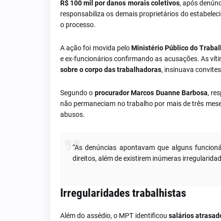
R$ 100 mil por danos morais coletivos
, após denúnc
responsabiliza os demais proprietários do estabelec
o processo.
A ação foi movida pelo
Ministério Público do Traba
e ex-funcionários confirmando as acusações. As víti
sobre o corpo das trabalhadoras
, insinuava convite
Segundo o
procurador Marcos Duanne Barbosa
, re
não permaneciam no trabalho por mais de três mese
abusos.
“As denúncias apontavam que alguns funcioná
direitos, além de existirem inúmeras irregularida
Irregularidades trabalhistas
Além do assédio, o MPT identificou
salários atrasad