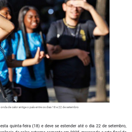
onda de calor antige o país entre os dias 18 e 22 de setembro
sta quinta-feira (18) e deve se estender até o dia 22 de setembro,