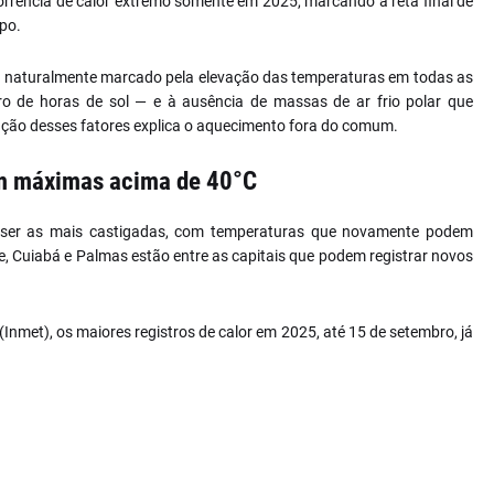
corrência de calor extremo somente em 2025, marcando a reta final de
po.
é naturalmente marcado pela elevação das temperaturas em todas as
o de horas de sol — e à ausência de massas de ar frio polar que
ação desses fatores explica o aquecimento fora do comum.
om máximas acima de 40°C
m ser as mais castigadas, com temperaturas que novamente podem
e, Cuiabá e Palmas estão entre as capitais que podem registrar novos
Inmet), os maiores registros de calor em 2025, até 15 de setembro, já