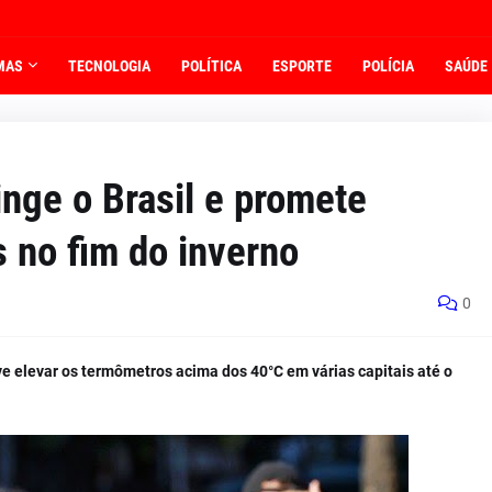
MAS
TECNOLOGIA
POLÍTICA
ESPORTE
POLÍCIA
SAÚDE
inge o Brasil e promete
 no fim do inverno
0
e elevar os termômetros acima dos 40°C em várias capitais até o