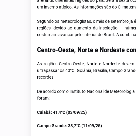
afetando diferentes regiões do país. Será a sexta o
um inverno atípico. As informações são do Climatem
Segundo os meteorologistas, o mês de setembro já 
regiões, devido ao aumento da insolação — númer
costumam avançar pelo interior do Brasil. A combin
Centro-Oeste, Norte e Nordeste c
As regiões Centro-Oeste, Norte e Nordeste deve
ultrapassar os 40°C. Goiânia, Brasília, Campo Grand
recordes.
De acordo com o Instituto Nacional de Meteorologia (
foram:
Cuiabá:
41,4°C (03/09/25)
Campo Grande:
38,7°C (11/09/25)