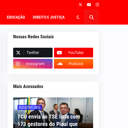
EDUCAÇÃO
DIREITO E JUSTIÇA
Nossas Redes Sociais
Twitter
YouTube
Instagram
Podcast
Mais Acessados
ELEIÇÕES 2026
TCU envia ao TSE lista com
173 gestores do Piauí que