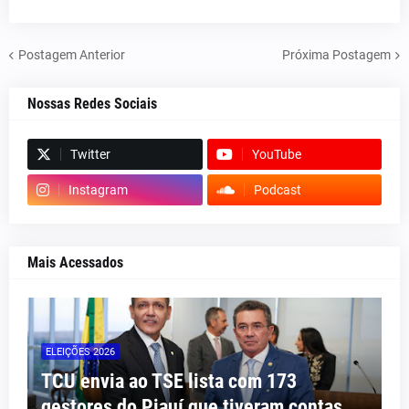
Postagem Anterior
Próxima Postagem
Nossas Redes Sociais
Twitter
YouTube
Instagram
Podcast
Mais Acessados
ELEIÇÕES 2026
TCU envia ao TSE lista com 173
gestores do Piauí que tiveram contas