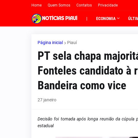
Home
Quem Somos
Contatos
Privacidade
|
ECONOMIA
ÚLTI
Página inicial
Piauí
PT sela chapa majorit
Fonteles candidato à 
Bandeira como vice
27 janeiro
Decisão foi tomada após longa reunião da cúpula pa
estadual