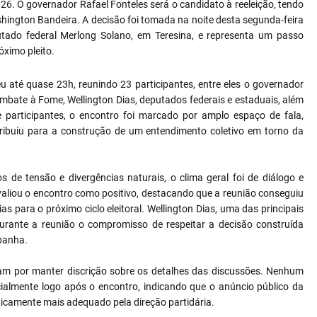
026. O governador Rafael Fonteles será o candidato à reeleição, tendo
hington Bandeira. A decisão foi tomada na noite desta segunda-feira
utado federal Merlong Solano, em Teresina, e representa um passo
óximo pleito.
eu até quase 23h, reunindo 23 participantes, entre eles o governador
ombate à Fome, Wellington Dias, deputados federais e estaduais, além
e participantes, o encontro foi marcado por amplo espaço de fala,
ribuiu para a construção de um entendimento coletivo em torno da
de tensão e divergências naturais, o clima geral foi de diálogo e
aliou o encontro como positivo, destacando que a reunião conseguiu
as para o próximo ciclo eleitoral. Wellington Dias, uma das principais
durante a reunião o compromisso de respeitar a decisão construída
panha.
aram por manter discrição sobre os detalhes das discussões. Nenhum
cialmente logo após o encontro, indicando que o anúncio público da
icamente mais adequado pela direção partidária.