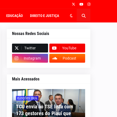
EDUCAÇÃO
DIREITO E JUSTIÇA
Nossas Redes Sociais
Twitter
YouTube
Instagram
Podcast
Mais Acessados
ELEIÇÕES 2026
TCU envia ao TSE lista com
173 gestores do Piauí que