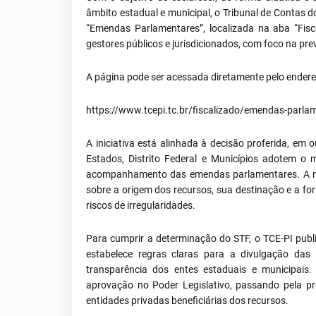
âmbito estadual e municipal, o Tribunal de Contas do 
“Emendas Parlamentares”, localizada na aba “Fis
gestores públicos e jurisdicionados, com foco na pr
A página pode ser acessada diretamente pelo endereç
https://www.tcepi.tc.br/fiscalizado/emendas-parla
A iniciativa está alinhada à decisão proferida, em
Estados, Distrito Federal e Municípios adotem o
acompanhamento das emendas parlamentares. A me
sobre a origem dos recursos, sua destinação e a fo
riscos de irregularidades.
Para cumprir a determinação do STF, o TCE-PI pub
estabelece regras claras para a divulgação das
transparência dos entes estaduais e municipais
aprovação no Poder Legislativo, passando pela pr
entidades privadas beneficiárias dos recursos.