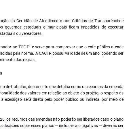
iação da Certidão de Atendimento aos Critérios de Transparência e
s governos estaduais e municipais ficam impedidos de executar
taduais ou vereadores.
vernador ao TCE-PI e serve para comprovar que o ente público atende
elecidas pela norma. A CACTR possui validade de um ano, podendo ser
rimento das regras.
os
lano de trabalho, documento que detalha como os recursos da emenda
onalidade dos valores em relação ao objeto do projeto, o respeito às
 a execução será direta pelo poder público ou indireta, por meio de
2026, os recursos das emendas não poderão ser liberados caso o plano
As decisões sobre esses planos — inclusive as negativas — deverão ser