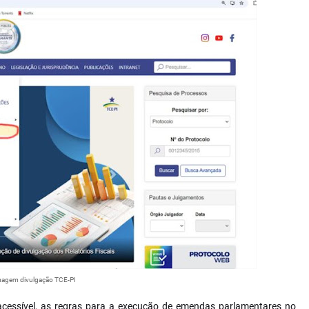
agem divulgação TCE-PI
 acessível, as regras para a execução de emendas parlamentares no