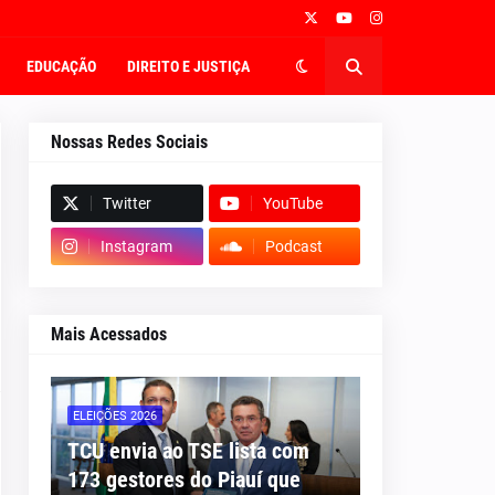
EDUCAÇÃO
DIREITO E JUSTIÇA
Nossas Redes Sociais
Twitter
YouTube
Instagram
Podcast
Mais Acessados
ELEIÇÕES 2026
TCU envia ao TSE lista com
173 gestores do Piauí que