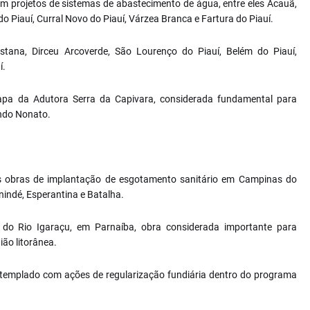
em projetos de sistemas de abastecimento de água, entre eles Acauã,
do Piauí, Curral Novo do Piauí, Várzea Branca e Fartura do Piauí.
tana, Dirceu Arcoverde, São Lourenço do Piauí, Belém do Piauí,
í.
tapa da Adutora Serra da Capivara, considerada fundamental para
undo Nonato.
s obras de implantação de esgotamento sanitário em Campinas do
nindé, Esperantina e Batalha.
do Rio Igaraçu, em Parnaíba, obra considerada importante para
ão litorânea.
ontemplado com ações de regularização fundiária dentro do programa