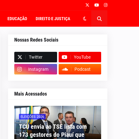
EDUCAÇÃO
DIREITO E JUSTIÇA
Nossas Redes Sociais
Twitter
YouTube
Instagram
Podcast
Mais Acessados
ELEIÇÕES 2026
TCU envia ao TSE lista com
173 gestores do Piauí que