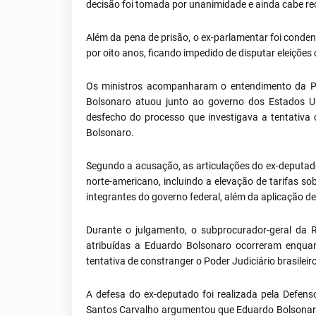
decisão foi tomada por unanimidade e ainda cabe re
Além da pena de prisão, o ex-parlamentar foi condena
por oito anos, ficando impedido de disputar eleições
Os ministros acompanharam o entendimento da Pr
Bolsonaro atuou junto ao governo dos Estados Unid
desfecho do processo que investigava a tentativa 
Bolsonaro.
Segundo a acusação, as articulações do ex-deputad
norte-americano, incluindo a elevação de tarifas so
integrantes do governo federal, além da aplicação d
Durante o julgamento, o subprocurador-geral da R
atribuídas a Eduardo Bolsonaro ocorreram enqua
tentativa de constranger o Poder Judiciário brasileiro
A defesa do ex-deputado foi realizada pela Defens
Santos Carvalho argumentou que Eduardo Bolsonaro 