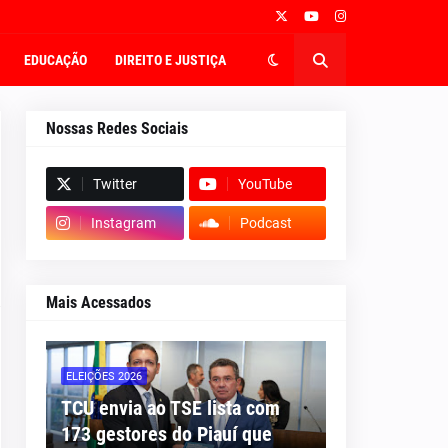
EDUCAÇÃO
DIREITO E JUSTIÇA
Nossas Redes Sociais
Twitter
YouTube
Instagram
Podcast
Mais Acessados
ELEIÇÕES 2026
TCU envia ao TSE lista com
173 gestores do Piauí que