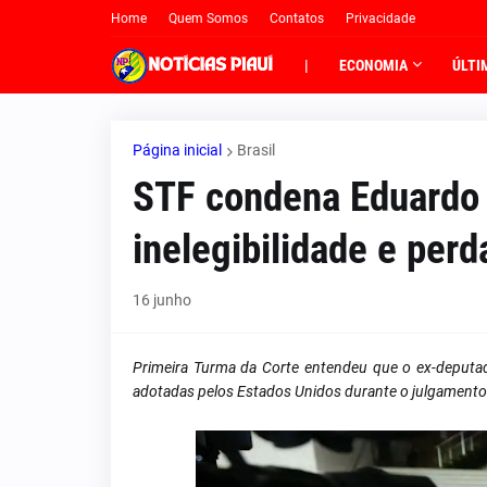
Home
Quem Somos
Contatos
Privacidade
|
ECONOMIA
ÚLTI
Página inicial
Brasil
STF condena Eduardo 
inelegibilidade e per
16 junho
Primeira Turma da Corte entendeu que o ex-deputado
adotadas pelos Estados Unidos durante o julgamento