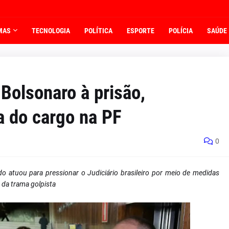
MAS
TECNOLOGIA
POLÍTICA
ESPORTE
POLÍCIA
SAÚDE
Bolsonaro à prisão,
da do cargo na PF
0
 atuou para pressionar o Judiciário brasileiro por meio de medidas
 da trama golpista