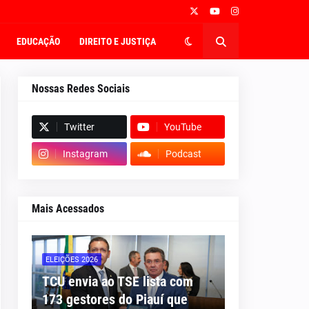
EDUCAÇÃO
DIREITO E JUSTIÇA
Nossas Redes Sociais
Twitter
YouTube
Instagram
Podcast
Mais Acessados
ELEIÇÕES 2026
TCU envia ao TSE lista com
173 gestores do Piauí que