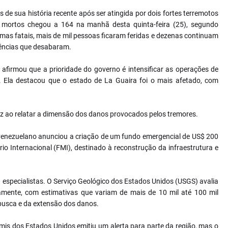
 de sua história recente após ser atingida por dois fortes terremotos
de mortos chegou a 164 na manhã desta quinta-feira (25), segundo
imas fatais, mais de mil pessoas ficaram feridas e dezenas continuam
dências que desabaram.
afirmou que a prioridade do governo é intensificar as operações de
as. Ela destacou que o estado de La Guaira foi o mais afetado, com
ez ao relatar a dimensão dos danos provocados pelos tremores.
 venezuelano anunciou a criação de um fundo emergencial de US$ 200
o Internacional (FMI), destinado à reconstrução da infraestrutura e
a especialistas. O Serviço Geológico dos Estados Unidos (USGS) avalia
amente, com estimativas que variam de mais de 10 mil até 100 mil
busca e da extensão dos danos.
mis dos Estados Unidos emitiu um alerta para parte da região, mas o