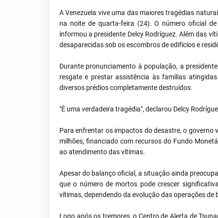
A Venezuela vive uma das maiores tragédias naturais
na noite de quarta-feira (24). O número oficial 
informou a presidente Delcy Rodríguez. Além das vít
desaparecidas sob os escombros de edifícios e resi
Durante pronunciamento à população, a presidente 
resgate e prestar assistência às famílias atingid
diversos prédios completamente destruídos.
"É uma verdadeira tragédia", declarou Delcy Rodrígu
Para enfrentar os impactos do desastre, o governo
milhões, financiado com recursos do Fundo Monetári
ao atendimento das vítimas.
Apesar do balanço oficial, a situação ainda preocup
que o número de mortos pode crescer significativ
vítimas, dependendo da evolução das operações de 
Logo após os tremores, o Centro de Alerta de Tsuna